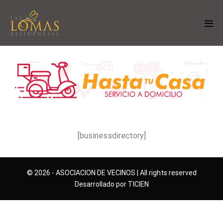
[businessdirectory]
© 2026 - ASOCIACION DE VECINOS | All rights reserved
Desarrollado por TICIEN